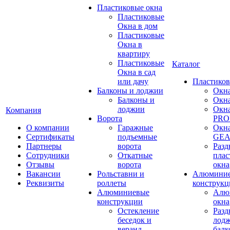
Пластиковые окна
Пластиковые
Окна в дом
Пластиковые
Окна в
квартиру
Пластиковые
Каталог
Окна в сад
или дачу
Пластиков
Балконы и лоджии
Окн
Балконы и
Окн
лоджии
Окн
Компания
Ворота
PRO
О компании
Гаражные
Окн
Сертификаты
подъемные
GE
Партнеры
ворота
Раз
Сотрудники
Откатные
плас
Отзывы
ворота
окна
Вакансии
Рольставни и
Алюмини
Реквизиты
роллеты
конструкц
Алюминиевые
Алю
конструкции
окна
Остекление
Раз
беседок и
лодж
веранд
бал