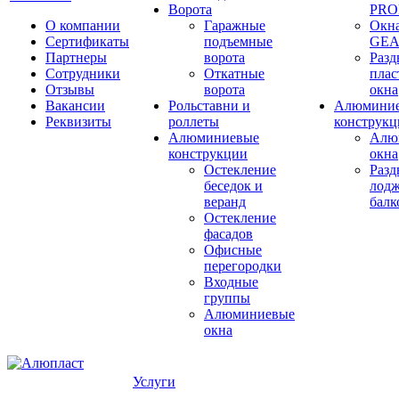
Ворота
PRO
О компании
Гаражные
Окн
Сертификаты
подъемные
GE
Партнеры
ворота
Раз
Сотрудники
Откатные
плас
Отзывы
ворота
окна
Вакансии
Рольставни и
Алюмини
Реквизиты
роллеты
конструкц
Алюминиевые
Алю
конструкции
окна
Остекление
Раз
беседок и
лодж
веранд
бал
Остекление
фасадов
Офисные
перегородки
Входные
группы
Алюминиевые
окна
Услуги